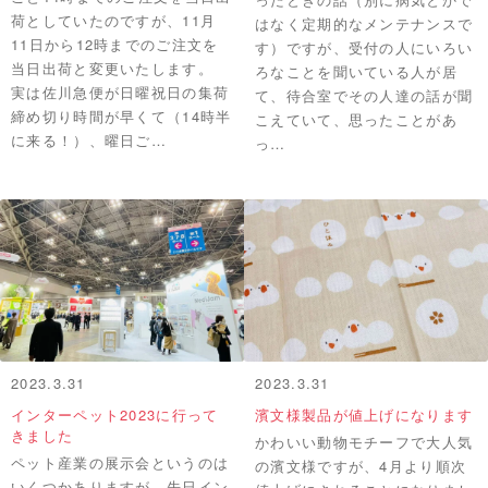
荷としていたのですが、11月
はなく定期的なメンテナンスで
11日から12時までのご注文を
す）ですが、受付の人にいろい
当日出荷と変更いたします。
ろなことを聞いている人が居
実は佐川急便が日曜祝日の集荷
て、待合室でその人達の話が聞
締め切り時間が早くて（14時半
こえていて、思ったことがあ
に来る！）、曜日ご…
っ…
2023.3.31
2023.3.31
インターペット2023に行って
濱文様製品が値上げになります
きました
かわいい動物モチーフで大人気
ペット産業の展示会というのは
の濱文様ですが、4月より順次
いくつかありますが、先日イン