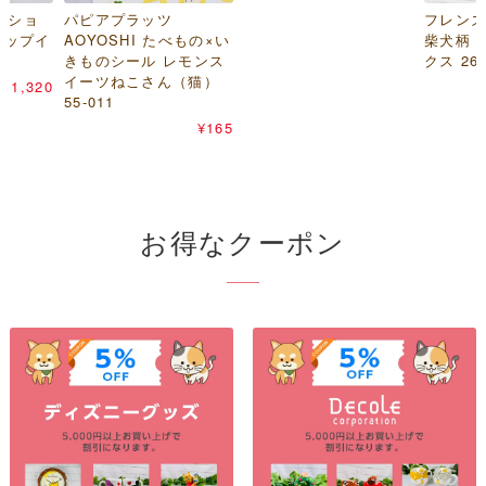
ーショ
パピアプラッツ
フレンズ
ロップイ
AOYOSHI たべもの×い
柴犬柄 
きものシール レモンス
クス 26-
イーツねこさん（猫）
¥
1,320
55-011
¥
165
お得なクーポン