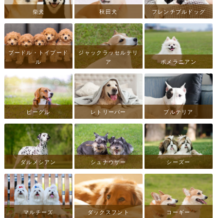
柴犬
秋田犬
フレンチブルドッグ
プードル・トイプード
ジャックラッセルテリ
ル
ア
ポメラニアン
ビーグル
レトリーバー
ブルテリア
ダルメシアン
シュナウザー
シーズー
マルチーズ
ダックスフント
コーギー