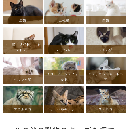
黒猫
三毛猫
白猫
トラ猫（サバトラ・キ
ジトラ）
ハチワレ
シャム猫
スコティッシュフォー
アメリカンショートヘ
ペルシャ猫
ルド
ア
マヌルネコ
サーバルキャット
スナネコ