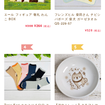
サンタン リラックマ 光るバス
デコレ うさもこスプーン（う
エール フィギュア 敬礼 わん
パピアプラッツ コンコンブル
キューブ
フレンズヒル 柴田さん チビシ
エール フィギュア 釣り日和
さぎ）
こ BOX
（concombre） フレークシー
バポーズ 柴犬 ガーゼタオル
猫たちのひまつぶし BOX
元
現
元
現
¥
748
¥
330
¥
748
¥
550
(税込)
(税込)
ル
QS-229-57
元
の
現
在
の
在
¥
308
¥
264
¥
385
(税込)
(税込)
の
元
価
在
現
の
価
の
¥
462
¥
385
¥
528
(税込)
(税込)
価
の
格
の
在
価
格
価
格
価
は
価
の
格
は
格
は
格
¥748
格
価
は
¥748
は
¥308
は
で
は
格
¥330
で
¥550
で
¥462
し
¥264
は
で
し
で
し
で
た。
で
¥385
す。
た。
す。
た。
し
す。
で
た。
す。
足袋屋 ウサギ下駄柄 足袋型ク
桑メリヤス Rentoutoa にやっ
ルーソックス 22-25cm
とリス刺繍 アーガイル柄 クル
Trois Epri かかとにチワワ ス
エヌビー社 黒猫 シール モノ
TW432
【アウトレット】クラフトマ
ヒサゴ モフサンド 一筆箋にな
ーソックス 23-25cm