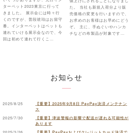
値上げにされることになりまし
ターペット2023東京に行って
た。 当社も新規入荷分より販
きました。 展示会には時々行
売価格の変更を行いますので、
くのですが、普段琥珀はお留守
お求めのお客様はお早めにどう
番。インターペットはペットも
ぞ。 主に、手ぬぐいやハンカ
連れていける展示会なので、今
チなどの布製品が対象です…
回は初めて連れて行くこ…
お知らせ
2025/8/25
【重要】2025年9月8日 PayPay決済メンテナン
ス
2025/7/30
【重要】津波警報の影響で配送が遅れる可能性が
あります
2025/3/26
【重要】PayPayおよびクレジットカード決済で