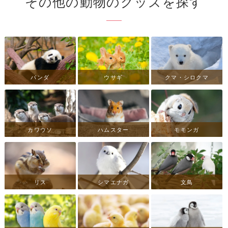
その他の動物のグッズを探す
パンダ
ウサギ
クマ・シロクマ
カワウソ
ハムスター
モモンガ
リス
シマエナガ
文鳥