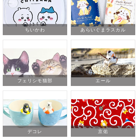
ちいかわ
あらいぐまラスカル
フェリシモ猫部
エール
デコレ
京佑