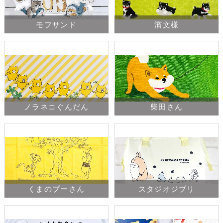
モフサンド
濱文様
ノラネコぐんだん
柴田さん
くまのプーさん
スタジオジブリ