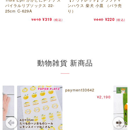
パイラルリブソックス 22-
ミー ノア 1224104
ンハウス 柴犬 小皿 （バラ売
るふせん（付箋）
元
現
¥
385
¥
550
¥
385
(税込)
(税込)
25cm C-629A
り）
元
の
現
在
¥
242
¥
693
¥
660
(税込)
(税込)
元
現
元
の
価
現
在
の
¥
418
¥
319
¥
440
¥
220
(税込)
(税込)
の
在
の
価
格
在
の
価
価
の
価
格
は
の
価
格
格
価
格
は
¥550
価
格
は
は
格
は
¥693
で
格
は
¥385
¥418
は
¥440
で
し
は
¥660
で
で
¥319
で
し
た。
¥220
で
す。
し
で
し
た。
で
す。
動物雑貨 新商品
た。
す。
た。
す。
payment33642
¥
2,190