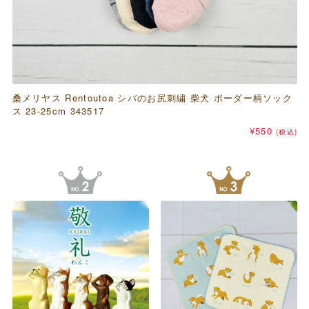
桑メリヤス Rentoutoa シバのお尻刺繍 柴犬 ボーダー柄ソック
パピアプラッツ コンコンブル（concombre） マスキングテー
サンタン リラックマ カップケーキ バスボール バニラのかおり
ス 23-25cm 343517
プ
元
現
¥
550
¥
330
(税込)
元
の
現
在
¥
440
¥
¥
550
385
(税込)
(税込)
の
価
在
の
価
格
の
価
格
は
価
格
は
¥550
格
は
¥440
で
は
¥330
で
し
¥385
で
し
た。
で
す。
た。
す。