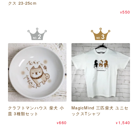
クス 23-25cm
ィングカード
550
¥
550
638
¥
¥
あらいぐまラスカル プチラ
桑メリヤス 足袋屋 虎柄 足袋
クラフトマンハウス 柴犬 小
サントス のあぷらす ねこま
スカル オレンジフラワー パ
MagicMind 三匹柴犬 ユニセ
スケーター mofusand×サン
型ソックス 25-27cm
皿 3種類セット
みれ（猫） 晴雨兼用折りた
スケース
ックスTシャツ
リオキャラクターズ 抗菌 シ
418
¥
たみ傘
ールボックス 500ml 2個セッ
1,848
660
1,540
¥
¥
¥
ト
1,430
¥
1,100
¥