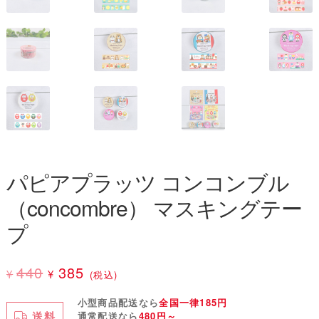
パピアプラッツ コンコンブル
（concombre） マスキングテー
プ
元
現
440
385
¥
¥
(税込)
の
在
小型商品配送なら
全国一律185円
送料
通常配送なら
480円～