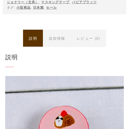
ショナリー（文具）
,
マスキングテープ
,
パピアプラッツ
タグ:
小型商品
,
日本製
,
セール
説明
追加情報
レビュー (0)
説明