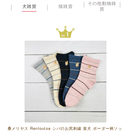
その他動物雑
犬雑貨
猫雑貨
貨
桑メリヤス Rentoutoa シバのお尻刺繍 柴犬 ボーダー柄ソッ
アクティブコーポレーション モフサンド 竹うちわグリーテ
濱文様 和たおるセミウォッシュ おしくら文鳥