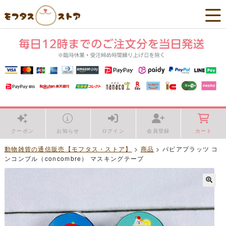
クーポン
お知らせ
ログイン
会員登録
カート
動物雑貨の通信販売【モフタス・ストア】
>
商品
>
パピアプラッツ コ
ンコンブル（concombre） マスキングテープ
🔍