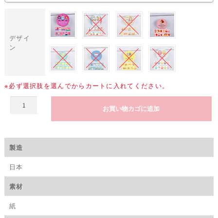
デザイ
ン
※必ず選択肢を選んでからカートに入れてください。
パ
お買い物カゴに追加
ピ
ア
プ
ラ
製造
ッ
ツ
日本
コ
ン
素材
コ
ン
紙
ブ
ル