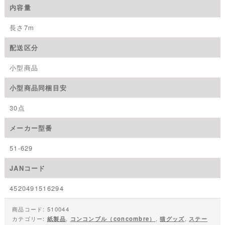
内容量
（concombre）
マ
ス
長さ7m
キ
ン
配送区分
グ
テ
小型商品
ー
プ
小型商品同梱目安
個
30点
メーカー型番
51-629
JANコード
4520491516294
商品コード:
510044
カテゴリー:
紙製品
,
コンコンブル（concombre）
,
猫グッズ
,
ステー