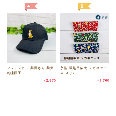
フレンズヒル 柴田さん 柴犬
トモ・コーポレーション レ
京佑 縁起屋柴犬 メガネケー
MagicMind キャーパンダ ユ
刺繍帽子
ッサーパンダ ヤンピーコイ
ス スリム
ニセックスTシャツ
トモ・コーポレーション ま
ンケース（山羊革財布）
パピアプラッツ コンコンブ
2,970
1,760
1,540
¥
¥
¥
るまる猫 ヤンピーコインケ
ル（concombre） マスキン
715
¥
ース（山羊革財布）
グテープ
660
440
¥
¥