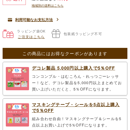
価
の
地域別の送料はこちら
格
価
は
格
利用可能なお支払方法
¥440
は
ラッピング袋OK
包装紙ラッピング不可
ご注文はこちら
で
¥385
し
で
この商品にはお得なクーポンがあります
た。
す。
デコレ製品 5,000円以上購入で5％OFF
コンコンブル・はむころん・れっつごーレッサ
ー！など、デコレ製品を5,000円以上まとめてお
買い上げいただくと、5％OFFになります。
マスキングテープ・シールを5点以上購入
で5％OFF
組み合わせ自由！マスキングテープ＆シールを5
点以上お買い上げで5％OFFになります。