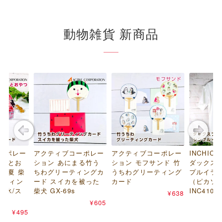
動物雑貨 新商品
ーポレー
アクティブコーポレー
アクティブコーポレー
INCHIC 
いぬとお
ション あにまる竹う
ション モフサンド 竹
ダックス
と夏 柴
ちわグリーティングカ
うちわグリーティング
プルイラス
ーティン
ード スイカを被った
カード
（ピカソ 
き氷/ス
柴犬 GX-69s
INC4108
¥638
¥605
¥495