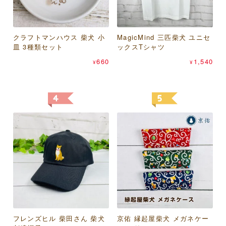
あらいぐまラスカル プチラ
桑メリヤス 足袋屋 虎柄 足袋
クラフトマンハウス 柴犬 小
サントス のあぷらす ねこま
スカル オレンジフラワー パ
MagicMind 三匹柴犬 ユニセ
スケーター mofusand×サン
型ソックス 25-27cm
皿 3種類セット
みれ（猫） 晴雨兼用折りた
スケース
ックスTシャツ
リオキャラクターズ 抗菌 シ
418
¥
たみ傘
ールボックス 500ml 2個セッ
1,848
660
1,540
¥
¥
¥
ト
1,430
¥
1,100
¥
フレンズヒル 柴田さん 柴犬
トモ・コーポレーション レ
京佑 縁起屋柴犬 メガネケー
MagicMind キャーパンダ ユ