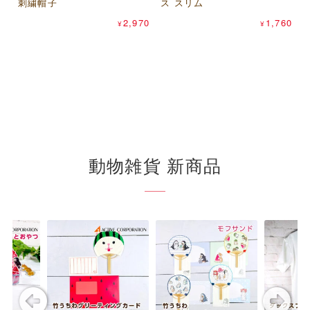
刺繍帽子
ッサーパンダ ヤンピーコイ
ス スリム
ニセックスTシャツ
トモ・コーポレーション ま
ンケース（山羊革財布）
パピアプラッツ コンコンブ
2,970
1,760
1,540
¥
¥
¥
るまる猫 ヤンピーコインケ
ル（concombre） マスキン
715
¥
ース（山羊革財布）
グテープ
660
440
¥
¥
動物雑貨 新商品