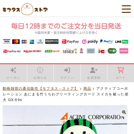
クーポン
お知らせ
ログイン
会員登録
カート
動物雑貨の通信販売【モフタス・ストア】
>
商品
>
アクティブコーポ
レーション あにまる竹うちわグリーティングカード スイカを被った柴
犬 GX-69s
🔍