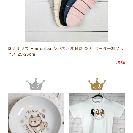
桑メリヤス Rentoutoa シバのお尻刺繍 柴犬 ボーダー柄ソッ
アクティブコーポレーション モフサンド 竹うちわグリーテ
濱文様 和たおるセミウォッシュ おしくら文鳥
クス 23-25cm
ィングカード
550
¥
550
638
¥
¥