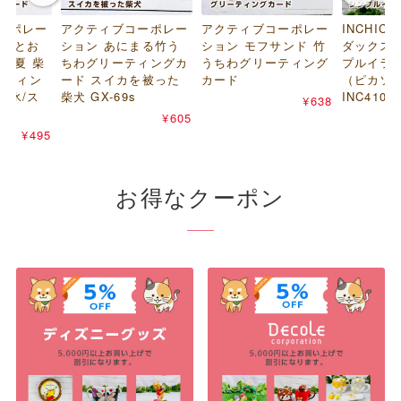
ーポレー
アクティブコーポレー
アクティブコーポレー
INCHIC 
いぬとお
ション あにまる竹う
ション モフサンド 竹
ダックス
と夏 柴
ちわグリーティングカ
うちわグリーティング
プルイラス
ーティン
ード スイカを被った
カード
（ピカソ 
き氷/ス
柴犬 GX-69s
INC4108
¥638
¥605
¥495
お得なクーポン