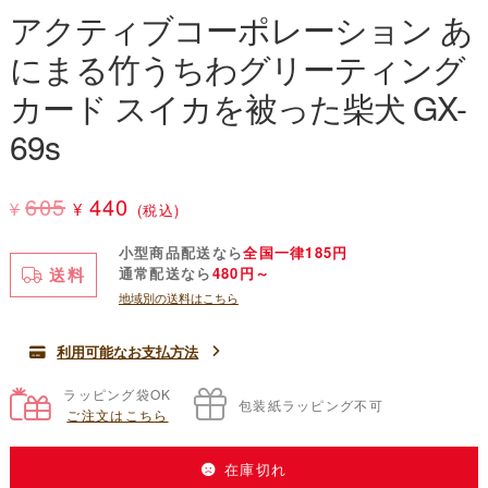
アクティブコーポレーション あ
にまる竹うちわグリーティング
カード スイカを被った柴犬 GX-
69s
元
現
605
440
¥
¥
(税込)
の
在
小型商品配送なら
全国一律185円
送料
通常配送なら
480円～
価
の
地域別の送料はこちら
格
価
は
格
利用可能なお支払方法
¥605
は
ラッピング袋OK
包装紙ラッピング不可
ご注文はこちら
で
¥440
し
で
在庫切れ