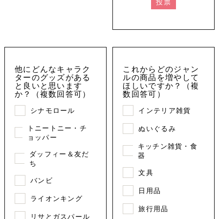
投票
他にどんなキャラク
これからどのジャン
ターのグッズがある
ルの商品を増やして
と良いと思います
ほしいですか？（複
か？（複数回答可）
数回答可）
シナモロール
インテリア雑貨
トニートニー・チ
ぬいぐるみ
ョッパー
キッチン雑貨・食
ダッフィー＆友だ
器
ち
文具
バンビ
日用品
ライオンキング
旅行用品
リサとガスパール