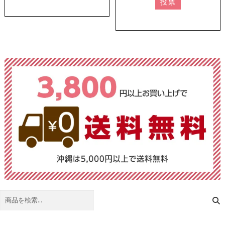
投票
検
索