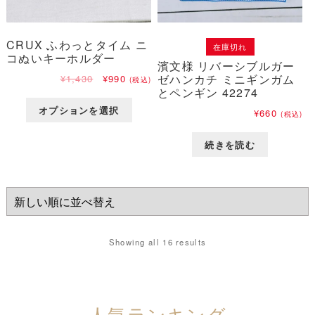
CRUX ふわっとタイム ニ
在庫切れ
コぬいキーホルダー
濱文様 リバーシブルガー
元
現
ゼハンカチ ミニギンガム
¥
1,430
¥
990
(税込)
の
在
とペンギン 42274
価
の
オプションを選択
¥
660
(税込)
格
価
は
格
¥1,430
は
続きを読む
で
¥990
し
で
た。
す。
Showing all 16 results