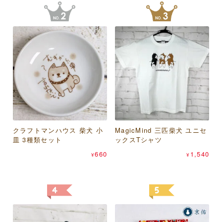
あらいぐまラスカル プチラ
桑メリヤス 足袋屋 虎柄 足袋
クラフトマンハウス 柴犬 小
サントス のあぷらす ねこま
スカル オレンジフラワー パ
MagicMind 三匹柴犬 ユニセ
スケーター mofusand×サン
型ソックス 25-27cm
皿 3種類セット
みれ（猫） 晴雨兼用折りた
スケース
ックスTシャツ
リオキャラクターズ 抗菌 シ
418
¥
たみ傘
ールボックス 500ml 2個セッ
1,848
660
1,540
¥
¥
¥
ト
1,430
¥
1,100
¥