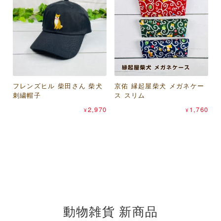
フレンズヒル 柴田さん 柴犬
トモ・コーポレーション レ
京佑 縁起屋柴犬 メガネケー
MagicMind キャーパンダ ユ
刺繍帽子
ッサーパンダ ヤンピーコイ
ス スリム
ニセックスTシャツ
トモ・コーポレーション ま
ンケース（山羊革財布）
パピアプラッツ コンコンブ
2,970
1,760
1,540
¥
¥
¥
るまる猫 ヤンピーコインケ
ル（concombre） マスキン
715
¥
ース（山羊革財布）
グテープ
660
440
¥
¥
動物雑貨 新商品