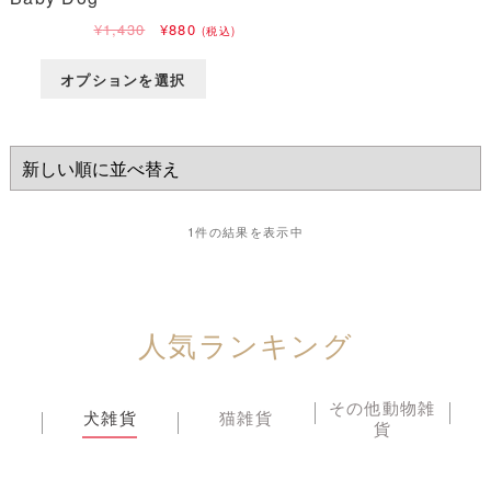
元
現
¥
1,430
¥
880
(税込)
の
在
価
の
オプションを選択
格
価
は
格
¥1,430
は
で
¥880
し
で
た。
す。
1件の結果を表示中
人気ランキング
その他動物雑
犬雑貨
猫雑貨
貨