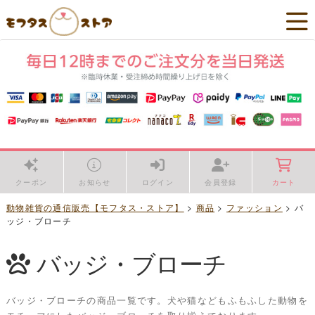
クーポン
お知らせ
ログイン
会員登録
カート
動物雑貨の通信販売【モフタス・ストア】
>
商品
>
ファッション
>
バ
ッジ・ブローチ
バッジ・ブローチ
バッジ・ブローチの商品一覧です。犬や猫などもふもふした動物を