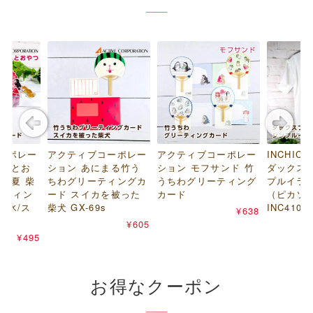
ーポレー
アクティブコーポレー
アクティブコーポレー
INCHIC 
いぬとお
ション あにまる竹う
ション モフサンド 竹
ダックス
と夏 柴
ちわグリーティングカ
うちわグリーティング
プルイラス
ーティン
ード スイカを被った
カード
（ピカソ 
き氷/ス
柴犬 GX-69s
INC4108
¥638
¥605
¥495
お得なクーポン