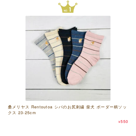
桑メリヤス Rentoutoa シバのお尻刺繍 柴犬 ボーダー柄ソッ
アクティブコーポレーション モフサンド 竹うちわグリーテ
濱文様 和たおるセミウォッシュ おしくら文鳥
クス 23-25cm
ィングカード
550
¥
550
638
¥
¥