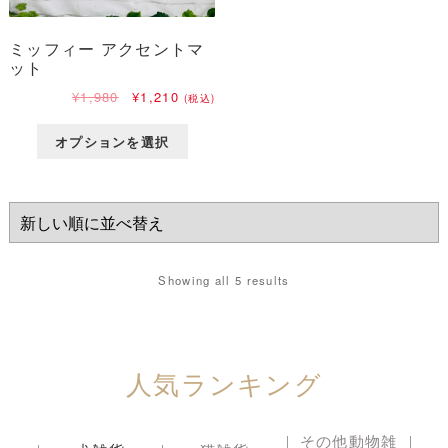
ミッフィー アクセントマ
ット
元
現
¥
1,980
¥
1,210
(税込)
の
在
価
の
オプションを選択
格
価
は
格
¥1,980
は
で
¥1,210
し
で
た。
す。
Showing all 5 results
人気ランキング
その他動物雑