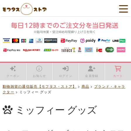
クーポン
お知らせ
ログイン
会員登録
カート
動物雑貨の通信販売【モフタス・ストア】
>
商品
>
ブランド・キャラ
クター
>
ミッフィー グッズ
ミッフィー グッズ