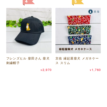
フレンズヒル 柴田さん 柴犬
トモ・コーポレーション レ
京佑 縁起屋柴犬 メガネケー
MagicMind キャーパンダ ユ
刺繍帽子
ッサーパンダ ヤンピーコイ
ス スリム
ニセックスTシャツ
トモ・コーポレーション ま
ンケース（山羊革財布）
パピアプラッツ コンコンブ
2,970
1,760
1,540
¥
¥
¥
るまる猫 ヤンピーコインケ
ル（concombre） マスキン
715
¥
ース（山羊革財布）
グテープ
660
440
¥
¥