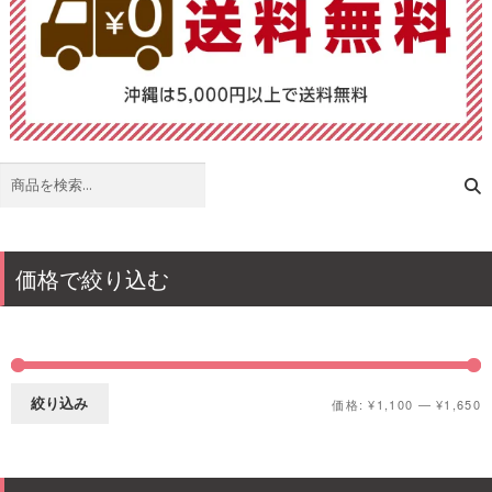
検
索
価格で絞り込む
絞り込み
価格:
¥1,100
—
¥1,650
最
最
低
高
価
価