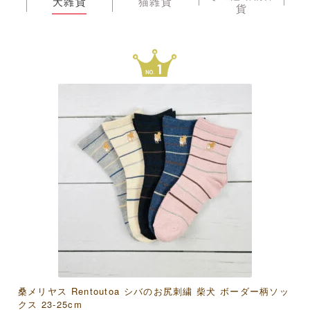
犬雑貨
猫雑貨
貨
桑メリヤス Rentoutoa シバのお尻刺繍 柴犬 ボーダー柄ソッ
アクティブコーポレーション モフサンド 竹うちわグリーテ
濱文様 和たおるセミウォッシュ おしくら文鳥
クス 23-25cm
ィングカード