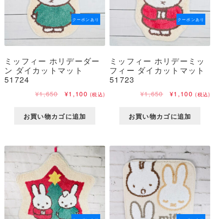
クーポンあり
クーポンあり
ミッフィー ホリデーダー
ミッフィー ホリデーミッ
ン ダイカットマット
フィー ダイカットマット
51724
51723
元
現
元
現
¥
1,650
¥
1,100
¥
1,650
¥
1,100
(税込)
(税込)
の
在
の
在
価
の
価
の
お買い物カゴに追加
お買い物カゴに追加
格
価
格
価
は
格
は
格
¥1,650
は
¥1,650
は
で
¥1,100
で
¥1,100
し
で
し
で
た。
す。
た。
す。