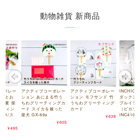
動物雑貨 新商品
ーポレー
アクティブコーポレー
アクティブコーポレー
INCHIC 
いぬとお
ション あにまる竹う
ション モフサンド 竹
ダックス
と夏 柴
ちわグリーティングカ
うちわグリーティング
プルイラス
ーティン
ード スイカを被った
カード
（ピカソ 
き氷/ス
柴犬 GX-69s
INC4108
¥638
¥605
¥495