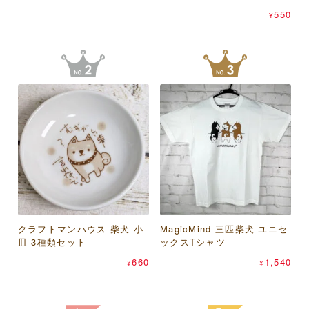
550
¥
550
638
¥
¥
あらいぐまラスカル プチラ
桑メリヤス 足袋屋 虎柄 足袋
クラフトマンハウス 柴犬 小
サントス のあぷらす ねこま
スカル オレンジフラワー パ
MagicMind 三匹柴犬 ユニセ
スケーター mofusand×サン
型ソックス 25-27cm
皿 3種類セット
みれ（猫） 晴雨兼用折りた
スケース
ックスTシャツ
リオキャラクターズ 抗菌 シ
418
¥
たみ傘
ールボックス 500ml 2個セッ
1,848
660
1,540
¥
¥
¥
ト
1,430
¥
1,100
¥