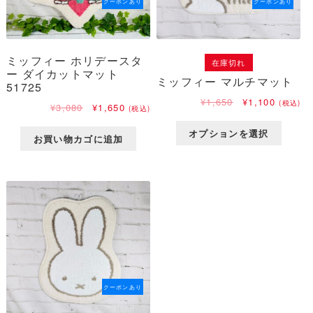
クーポンあり
クーポンあり
ミッフィー ホリデースタ
在庫切れ
ー ダイカットマット
ミッフィー マルチマット
51725
元
現
¥
1,650
¥
1,100
(税込)
元
現
¥
3,080
¥
1,650
(税込)
の
在
の
在
価
の
価
の
オプションを選択
お買い物カゴに追加
格
価
格
価
は
格
は
格
¥1,650
は
¥3,080
は
で
¥1,100
で
¥1,650
し
で
し
で
た。
す。
た。
す。
クーポンあり