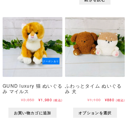
格
価
¥858
は
は
格
で
¥550
¥858
は
し
で
で
¥550
た。
す。
し
で
た。
す。
クーポンあり
GUND luxury 猫 ぬいぐる
ふわっとタイム ぬいぐる
み マイルス
み 犬
元
現
元
現
¥
3,850
¥
1,980
¥
1,100
¥
880
(税込)
(税込)
の
在
の
在
価
の
価
の
お買い物カゴに追加
オプションを選択
格
価
格
価
は
格
は
格
¥3,850
は
¥1,100
は