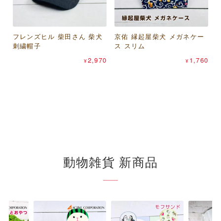
フレンズヒル 柴田さん 柴犬
トモ・コーポレーション レ
京佑 縁起屋柴犬 メガネケー
MagicMind キャーパンダ ユ
刺繍帽子
ッサーパンダ ヤンピーコイ
ス スリム
ニセックスTシャツ
トモ・コーポレーション ま
ンケース（山羊革財布）
パピアプラッツ コンコンブ
2,970
1,760
1,540
¥
¥
¥
るまる猫 ヤンピーコインケ
ル（concombre） マスキン
715
¥
ース（山羊革財布）
グテープ
660
440
¥
¥
動物雑貨 新商品