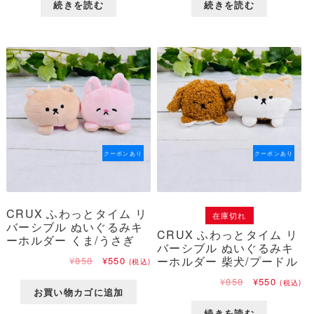
続きを読む
続きを読む
格
価
格
価
は
格
は
格
¥1,188
は
¥1,188
は
で
¥1,078
で
¥1,078
し
で
し
で
た。
す。
た。
す。
クーポンあり
クーポンあり
CRUX ふわっとタイム リ
在庫切れ
バーシブル ぬいぐるみキ
CRUX ふわっとタイム リ
ーホルダー くま/うさぎ
バーシブル ぬいぐるみキ
元
現
ーホルダー 柴犬/プードル
¥
858
¥
550
(税込)
の
在
元
現
¥
858
¥
550
(税込)
価
の
お買い物カゴに追加
の
在
格
価
価
の
は
格
続きを読む