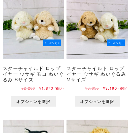
で
¥1,958
し
で
た。
す。
クーポンあり
クーポンあり
スターチャイルド ロップ
スターチャイルド ロップ
イヤー ウサギ モコ ぬいぐ
イヤー ウサギ ぬいぐるみ
るみ Sサイズ
Mサイズ
元
現
元
現
¥
2,200
¥
1,870
¥
3,850
¥
3,190
(税込)
(税込)
の
在
の
在
価
の
価
の
オプションを選択
オプションを選択
格
価
格
価
は
格
は
格
¥2,200
は
¥3,850
は
で
¥1,870
で
¥3,190
し
で
し
で
た。
す。
た。
す。