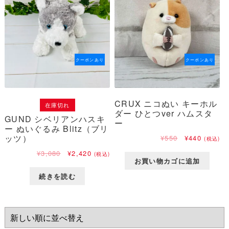
た。
す。
クーポンあり
クーポンあり
CRUX ニコぬい キーホル
在庫切れ
ダー ひとつver ハムスタ
GUND シベリアンハスキ
ー
ー ぬいぐるみ Blitz（ブリ
ッツ）
元
現
¥
550
¥
440
(税込)
の
在
元
現
¥
3,080
¥
2,420
(税込)
価
の
お買い物カゴに追加
の
在
格
価
価
の
は
格
続きを読む
格
価
¥550
は
は
格
で
¥440
¥3,080
は
し
で
で
¥2,420
た。
す。
し
で