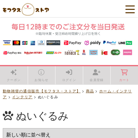
クーポン
お知らせ
ログイン
会員登録
カート
動物雑貨の通信販売【モフタス・ストア】
>
商品
>
ホーム・インテリ
ア
>
インテリア
>
ぬいぐるみ
ぬいぐるみ