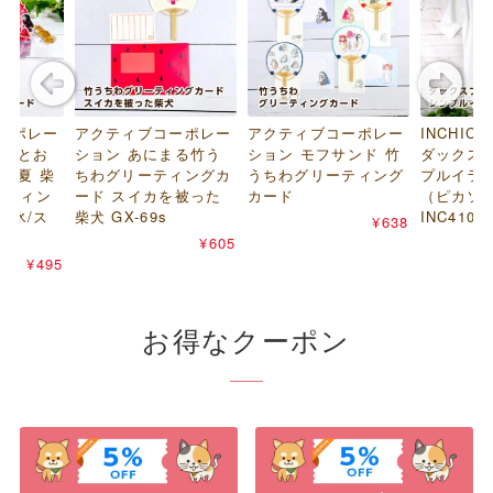
ーポレー
アクティブコーポレー
アクティブコーポレー
INCHIC 
いぬとお
ション あにまる竹う
ション モフサンド 竹
ダックス
と夏 柴
ちわグリーティングカ
うちわグリーティング
プルイラス
ーティン
ード スイカを被った
カード
（ピカソ 
き氷/ス
柴犬 GX-69s
INC4108
¥638
¥605
¥495
お得なクーポン