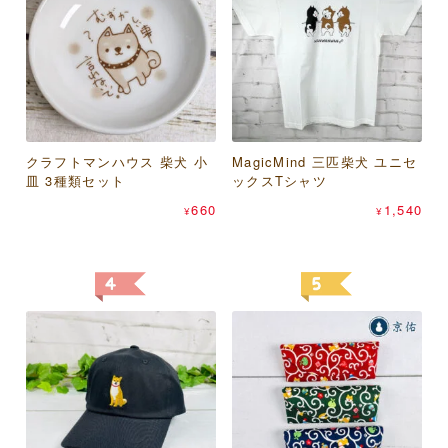
あらいぐまラスカル プチラ
桑メリヤス 足袋屋 虎柄 足袋
クラフトマンハウス 柴犬 小
サントス のあぷらす ねこま
スカル オレンジフラワー パ
MagicMind 三匹柴犬 ユニセ
スケーター mofusand×サン
型ソックス 25-27cm
皿 3種類セット
みれ（猫） 晴雨兼用折りた
スケース
ックスTシャツ
リオキャラクターズ 抗菌 シ
418
¥
たみ傘
ールボックス 500ml 2個セッ
1,848
660
1,540
¥
¥
¥
ト
1,430
¥
1,100
¥