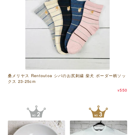
桑メリヤス Rentoutoa シバのお尻刺繍 柴犬 ボーダー柄ソッ
アクティブコーポレーション モフサンド 竹うちわグリーテ
濱文様 和たおるセミウォッシュ おしくら文鳥
クス 23-25cm
ィングカード
550
¥
550
638
¥
¥