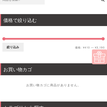
索
価格で絞り込む
絞り込み
価格:
¥410
—
¥3,190
最
最
低
高
価
価
お買い物カゴ
格
格
お買い物カゴに商品がありません。