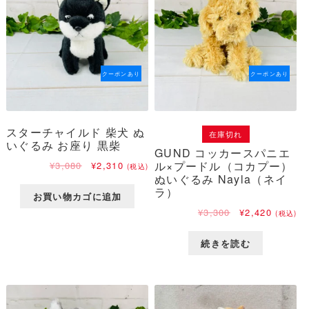
クーポンあり
クーポンあり
スターチャイルド 柴犬 ぬ
在庫切れ
いぐるみ お座り 黒柴
GUND コッカースパニエ
元
現
ル×プードル（コカプー）
¥
3,080
¥
2,310
(税込)
の
在
ぬいぐるみ Nayla（ネイ
価
の
ラ）
お買い物カゴに追加
格
価
元
現
¥
3,300
¥
2,420
(税込)
は
格
の
在
¥3,080
は
価
の
で
¥2,310
続きを読む
格
価
し
で
は
格
た。
す。
¥3,300
は
で
¥2,420
し
で