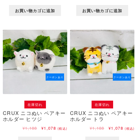
の
在
の
在
価
の
価
の
お買い物カゴに追加
お買い物カゴに追加
格
価
格
価
は
格
は
格
¥1,980
は
¥1,188
は
で
¥1,540
で
¥1,078
し
で
し
で
た。
す。
た。
す。
クーポンあり
クーポンあり
在庫切れ
在庫切れ
CRUX ニコぬい ペアキー
CRUX ニコぬい ペアキー
ホルダー ヒツジ
ホルダー トラ
元
現
元
現
¥
1,188
¥
1,078
¥
1,188
¥
1,078
(税込)
(税込)
の
在
の
在
価
の
価
の