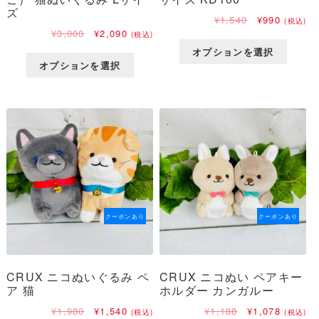
ズ
元
現
¥
1,540
¥
990
(税込)
元
現
の
在
¥
3,000
¥
2,090
(税込)
の
在
価
の
オプションを選択
価
の
格
価
オプションを選択
格
価
は
格
は
格
¥1,540
は
¥3,000
は
で
¥990
で
¥2,090
し
で
し
で
た。
す。
た。
す。
クーポンあり
クーポンあり
CRUX ニコぬいぐるみ ペ
CRUX ニコぬい ペアキー
ア 猫
ホルダー カンガルー
元
現
元
現
¥
1,980
¥
1,540
¥
1,188
¥
1,078
(税込)
(税込)