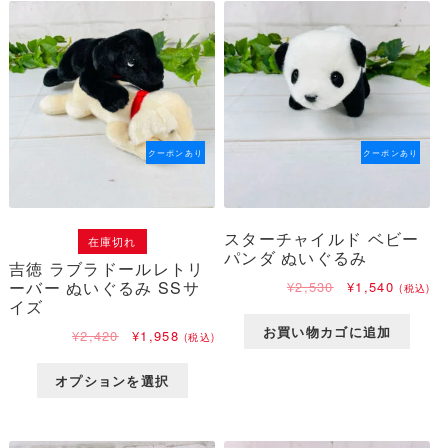
で
¥1,980
で
¥880
し
で
し
で
た。
す。
た。
す。
クーポンあり
クーポンあり
スターチャイルド ベビー
在庫切れ
パンダ ぬいぐるみ
吉徳 ラブラドールレトリ
ーバー ぬいぐるみ SSサ
元
現
¥
2,530
¥
1,540
(税込)
イズ
の
在
価
の
お買い物カゴに追加
元
現
¥
2,420
¥
1,958
(税込)
格
価
の
在
は
格
価
の
¥2,530
は
オプションを選択
格
価
で
¥1,540
は
格
し
で
¥2,420
は
た。
す。