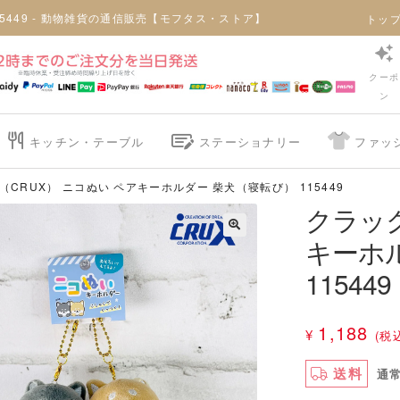
5449 - 動物雑貨の通信販売【モフタス・ストア】
トッ
クーポ
ン
キッチン・テーブル
ステーショナリー
ファッ
（CRUX） ニコぬい ペアキーホルダー 柴犬（寝転び） 115449
クラック
キーホ
🔍
115449
1,188
¥
(税
送料
通