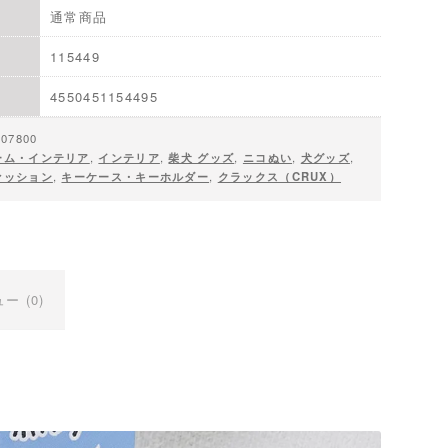
通常商品
115449
4550451154495
007800
ーム・インテリア
,
インテリア
,
柴犬 グッズ
,
ニコぬい
,
犬グッズ
,
ァッション
,
キーケース・キーホルダー
,
クラックス（CRUX）
ー (0)