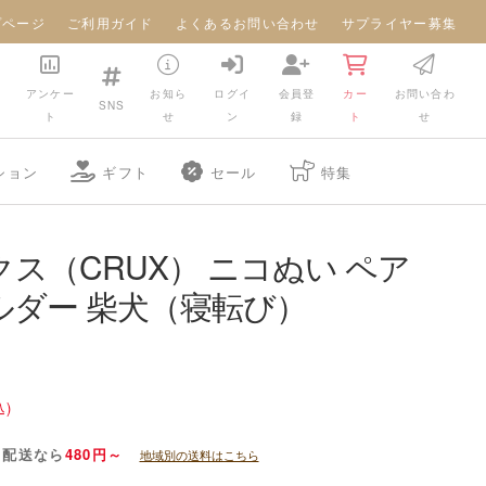
プページ
ご利用ガイド
よくあるお問い合わせ
サプライヤー募集
アンケー
お知ら
ログイ
会員登
カー
お問い合わ
SNS
ト
せ
ン
録
ト
せ
ション
ギフト
セール
特集
ス（CRUX） ニコぬい ペア
ルダー 柴犬（寝転び）
込)
常配送なら
480円～
地域別の送料はこちら