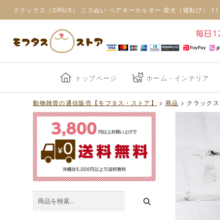
クラックス（CRUX） ニコぬい ペアキーホルダー 柴犬（寝転び） 11
トップページ
ホーム・インテリア
動物雑貨の通信販売【モフタス・ストア】
>
商品
>
クラックス
検
索